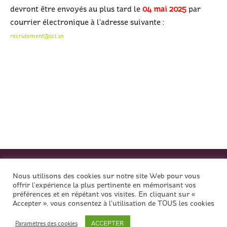
devront être envoyés au plus tard le
04 mai 2025
par
courrier électronique à l’adresse suivante :
recrutement@scl.sn
Nous utilisons des cookies sur notre site Web pour vous
offrir l'expérience la plus pertinente en mémorisant vos
préférences et en répétant vos visites. En cliquant sur «
Accepter », vous consentez à l'utilisation de TOUS les cookies
SCL propulsé par Cyborg Tech © 2021 / Tous droits
réservés
ACCEPTER
Paramètres des cookies