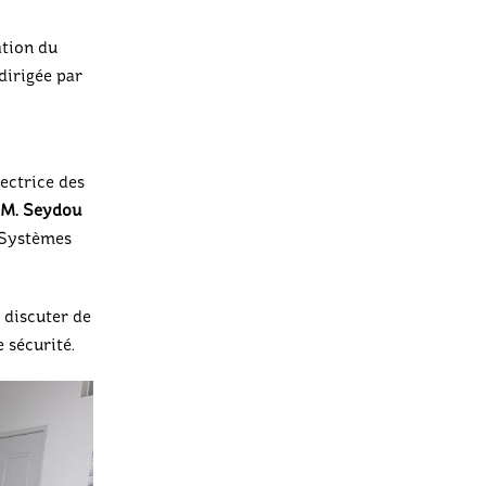
ation du
irigée par
rectrice des
M. Seydou
 Systèmes
 discuter de
 sécurité.