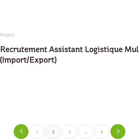
Project
Recrutement Assistant Logistique Mu
(Import/Export)
2
…
1
3
8